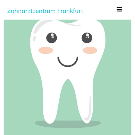
Zahnarztzentrum Frankfurt
Zum Hauptinhalt springen